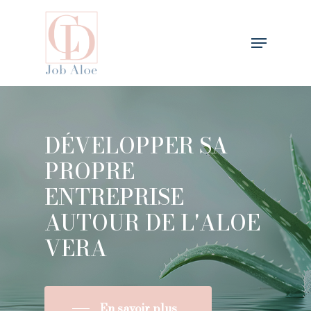
Skip
to
Menu
main
content
DÉVELOPPER
SA
PROPRE
ENTREPRISE
AUTOUR
DE
L'ALOE
VERA
En savoir plus