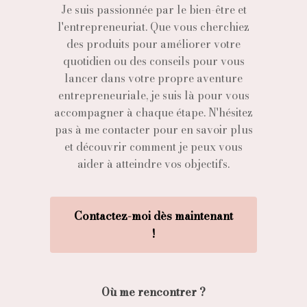
Je suis passionnée par le bien-être et
l'entrepreneuriat. Que vous cherchiez
des produits pour améliorer votre
quotidien ou des conseils pour vous
lancer dans votre propre aventure
entrepreneuriale, je suis là pour vous
accompagner à chaque étape. N'hésitez
pas à me contacter pour en savoir plus
et découvrir comment je peux vous
aider à atteindre vos objectifs.
C
o
n
t
a
c
t
e
z
-
m
o
i
d
è
s
m
a
i
n
t
e
n
a
n
t
!
Où me rencontrer ?