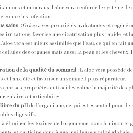
tamines et minéraux, l’aloe vera renforce le système de 
 contre les infection.
s sains :
Grâce à ses propriétés hydratantes et régénéran
 les irritations, favorise une cicatrisation plus rapide et 
’aloe vera est mieux assimilée que l’eau, ce qui en fait u
cellules des organes mais aussi la peau et les cheveux, l
ration de la qualité du sommeil :
L’aloe vera possède de
ss et l’anxiété et favoriser un sommeil plus réparateur.
ra par ses propriétés anti acides calme la majorité des
usculaires et articulaires.
libre du pH
de l’organisme, ce qui est essentiel pour d
ubles digestifs.
 à éliminer les toxines de l’organisme, donc à mincir et g
ents, et participe donc à une meilleure vitalité globale.