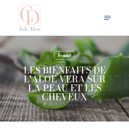
Skip
to
Menu
main
content
Beauté
LES BIENFAITS DE
L’ALOE VERA SUR
LA PEAU ET LES
CHEVEUX